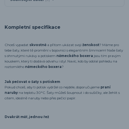
Kompletní specifikace
Chceš vypadat
skvostně
a přitom ukázat svoji
ženskost
? Máme pro
tebe šaty, které tě promění v bojovnici s elegantním šmrncem! Naše šaty
s ohrnutými rukávy a potiskem
německého boxera
jsou tím pravým
kouskem, který ti dodává odvahu i styl. Navíc, kdo by odolal pohledu na
roztomilého
německého boxera
?
Jak pečovat o šaty s potiskem
Pokud chceš, aby ti potisk vydržel co nejdéle, doporučujeme
praní
naruby
na teplotu 30°C. Šaty můžeš šoupnout i do sušičky, ale žehlit s
citem, ideálně naruby nebo přes pečicí papír.
Dvakrát měř, jednou řež