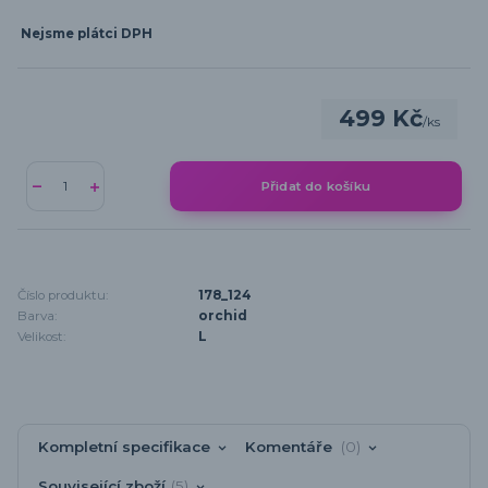
Nejsme plátci DPH
499 Kč
/
ks
Přidat do košíku
Číslo produktu:
178_124
Barva:
orchid
Velikost:
L
Kompletní specifikace
Komentáře
0
Související zboží
5