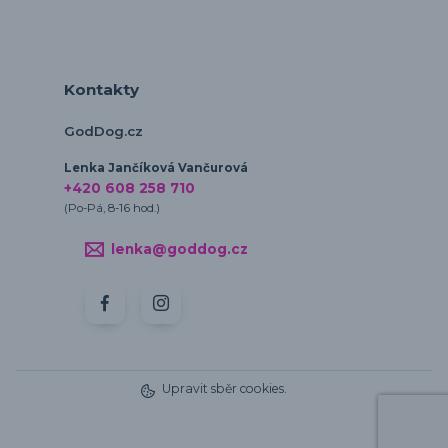
Kontakty
GodDog.cz
Lenka Jančíková Vančurová
+420 608 258 710
(Po-Pá, 8-16 hod.)
lenka@goddog.cz
Upravit sběr cookies.
Vytvořeno na
Eshop-rychle.cz