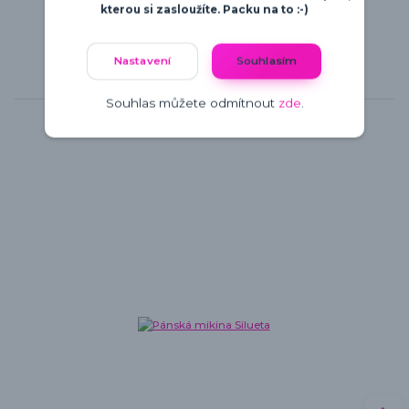
kterou si zasloužíte. Packu na to :-)
Nastavení
Souhlasím
Související zboží
5
Souhlas můžete odmítnout
zde
.