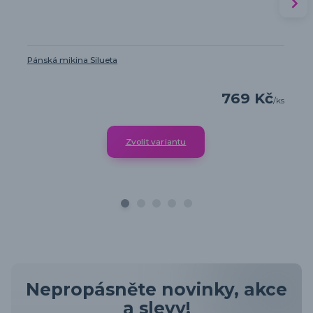
Pánská mikina Silueta
769 Kč
/
ks
Zvolit variantu
Nepropásněte novinky, akce
a slevy!