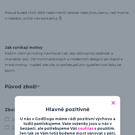
Pokud budeš chtít větší nebo menší velikost nebo jinou barvu, než máme
v nabídce, určitě nás kontaktuj 👌
Jak vznikají motivy
Naším cílem je motivy navrhovat tak, aby zdůraznily osobnost a
charakter psů. Od minimalistických a moderních designů po vtipné a
hravé motivy - najdeš zde vše, co potřebuješ pro vyjádření své lásky ke
psům.
Původ zboží
Hlavně pozitivně
Zboží zařazeno v kategoriích
U nás v GodDogu máme rádi pozitivní výchovu a
Německý boxer
tudíž pamlskujeme. Vaše sušenky jsou u nás v
Silueta
bezpečí, ale potřebujeme Váš
souhlas
s použitím.
Jen tak se Vám totiž budeme moct věnovat s péčí,