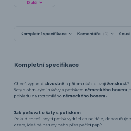
Další
Kompletní specifikace
Komentáře
0
Souvi
Kompletní specifikace
Chceš vypadat
skvostně
a přitom ukázat svoji
ženskost
?
šaty s ohrnutými rukávy a potiskem
německého boxera
j
pohledu na roztomilého
německého boxera
?
Jak pečovat o šaty s potiskem
Pokud chceš, aby ti potisk vydržel co nejdéle, doporučuj
citem, ideálně naruby nebo přes pečicí papír.