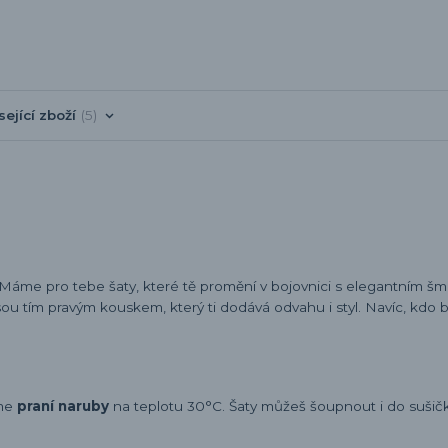
sející zboží
5
 Máme pro tebe šaty, které tě promění v bojovnici s elegantním 
sou tím pravým kouskem, který ti dodává odvahu i styl. Navíc, kdo b
eme
praní naruby
na teplotu 30°C. Šaty můžeš šoupnout i do sušičky,