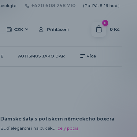
+420 608 258 710
avolejte.
(Po-Pá, 8-16 hod.)
0
0 Kč
CZK
Přihlášení
CE
AUTISMUS JAKO DAR
Více
Dámské šaty s potiskem německého boxera
Buď elegantní i na cvičáku.
celý popis