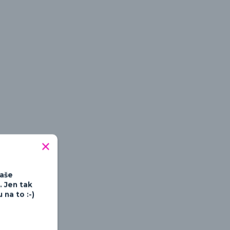
tipné a hravé
Vaše
. Jen tak
na to :-)