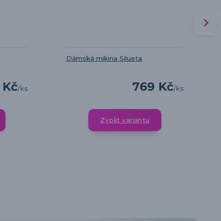
Dámská mikina Silueta
 Kč
769 Kč
/
ks
/
ks
Zvolit variantu