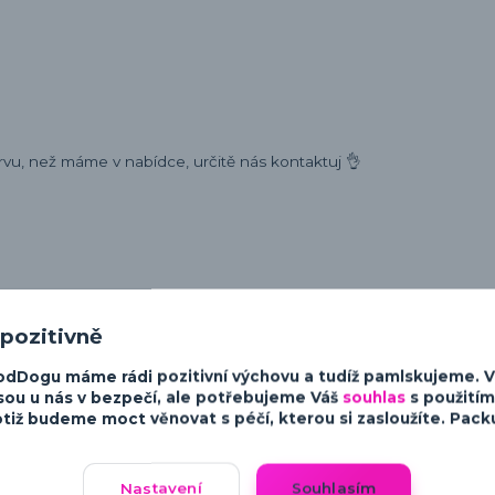
rvu, než máme v nabídce, určitě nás kontaktuj 👌
ost a charakter psů. Od minimalistických a moderních designů po v
sky ke psům.
 pozitivně
odDogu máme rádi pozitivní výchovu a tudíž pamlskujeme. 
sou u nás v bezpečí, ale potřebujeme Váš
souhlas
s použitím
tiž budeme moct věnovat s péčí, kterou si zasloužíte. Packu 
Nastavení
Souhlasím