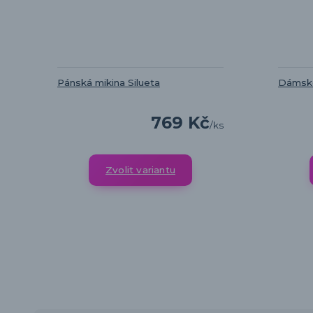
Pánská mikina Silueta
Dámské
769 Kč
/
ks
Zvolit variantu