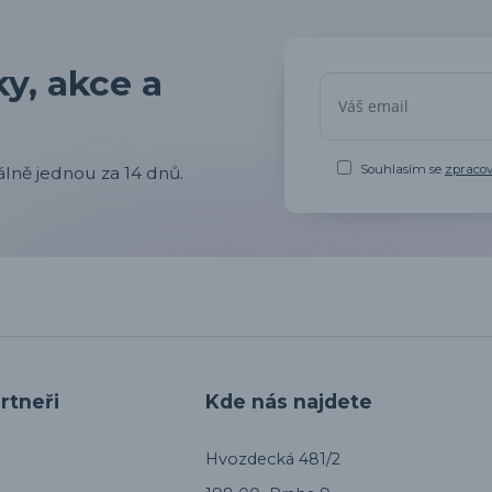
y, akce a
Souhlasím se
zpraco
lně jednou za 14 dnů.
rtneři
Kde nás najdete
Hvozdecká 481/2