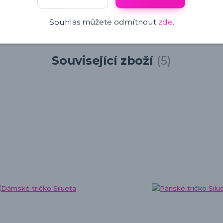
Souhlas můžete odmítnout
zde
.
Související zboží
5