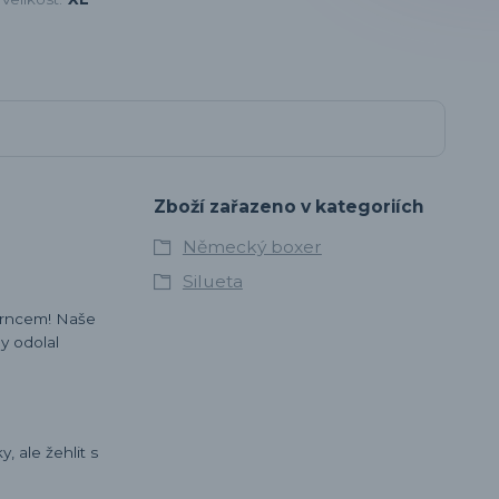
Zboží zařazeno v kategoriích
Německý boxer
Silueta
šmrncem! Naše
y odolal
 ale žehlit s