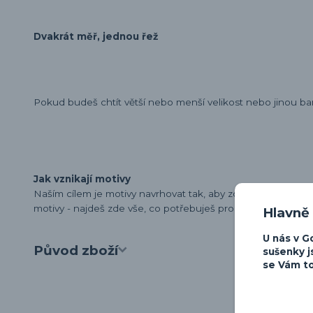
Dvakrát měř, jednou řež
Pokud budeš chtít větší nebo menší velikost nebo jinou ba
Jak vznikají motivy
Naším cílem je motivy navrhovat tak, aby zdůraznily osobn
motivy - najdeš zde vše, co potřebuješ pro vyjádření své lá
Hlavně
U nás v G
Původ zboží
sušenky j
se Vám to