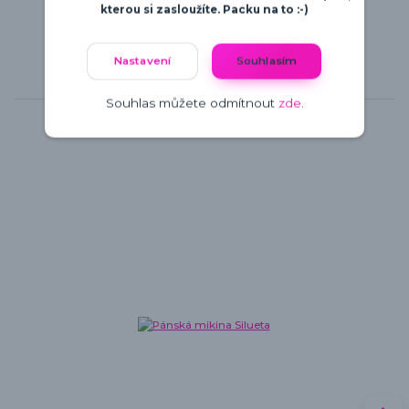
kterou si zasloužíte. Packu na to :-)
Nastavení
Souhlasím
Související zboží
5
Souhlas můžete odmítnout
zde
.