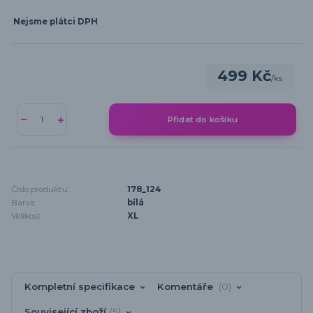
Nejsme plátci DPH
499 Kč
/
ks
Přidat do košíku
Číslo produktu:
178_124
Barva:
bílá
Velikost:
XL
Kompletní specifikace
Komentáře
0
Související zboží
5