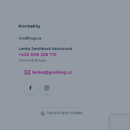
Kontakty
GodDog.cz
Lenka Jančíková Vančurová
+420 608 258 710
(Po-Pá, 8-16 hod.)
lenka@goddog.cz
Upravit sběr cookies.
Vytvořeno na
Eshop-rychle.cz