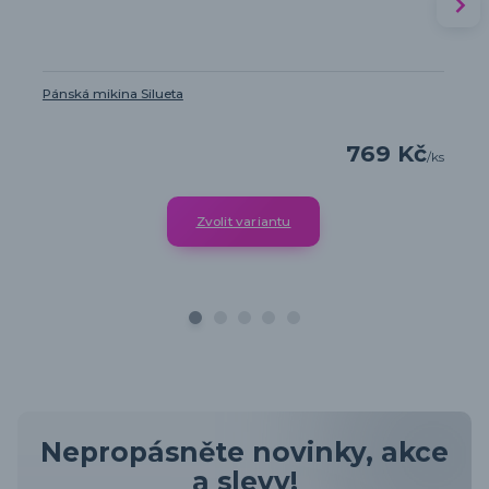
Pánská mikina Silueta
769 Kč
/
ks
Zvolit variantu
Nepropásněte novinky, akce
a slevy!