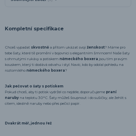
Kompletní specifikace
Chceš vypadat
skvostně
a přitom ukázat svoji
ženskost
? Máme pro
tebe šaty, které tě promění v bojovnici s elegantním šmrncem! Naše šaty
s ohrnutými rukávy a potiskem
německého boxera
jsou tím pravým
kouskem, který ti dodává odvahu i styl. Navíc, kdo by odolal pohledu na
roztomilého
německého boxera
?
Jak pečovat o šaty s potiskem
Pokud chceš, aby ti potisk vydržel co nejdéle, doporučujeme
praní
naruby
na teplotu 30°C. Šaty můžeš šoupnout i do sušičky, ale žehlit s
citem, ideálně naruby nebo přes pečicí papír.
Dvakrát měř, jednou řež