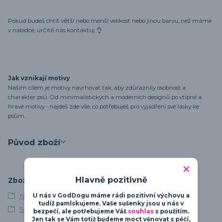
Pokud budeš chtít větší nebo menší velikost nebo jinou barvu, než máme
v nabídce, určitě nás kontaktuj 👌
Jak vznikají motivy
Naším cílem je motivy navrhovat tak, aby zdůraznily osobnost a
charakter psů. Od minimalistických a moderních designů po vtipné a
hravé motivy - najdeš zde vše, co potřebuješ pro vyjádření své lásky ke
psům.
Původ zboží
Hlavně pozitivně
Zboží zařazeno v kategoriích
U nás v GodDogu máme rádi pozitivní výchovu a
Německý boxer
tudíž pamlskujeme. Vaše sušenky jsou u nás v
Silueta
bezpečí, ale potřebujeme Váš
souhlas
s použitím.
Jen tak se Vám totiž budeme moct věnovat s péčí,