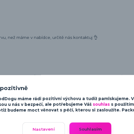
rvu, než máme v nabídce, určitě nás kontaktuj 👌
ost a charakter psů. Od minimalistických a moderních designů po v
sky ke psům.
 pozitivně
odDogu máme rádi pozitivní výchovu a tudíž pamlskujeme. 
sou u nás v bezpečí, ale potřebujeme Váš
souhlas
s použitím
tiž budeme moct věnovat s péčí, kterou si zasloužíte. Packu 
Nastavení
Souhlasím