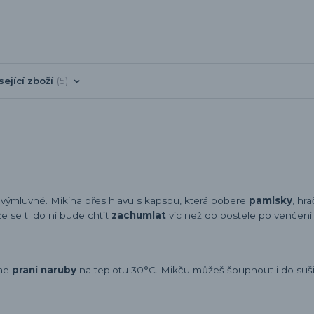
sející zboží
5
e výmluvné. Mikina přes hlavu s kapsou, která pobere
pamlsky
, hra
e se ti do ní bude chtít
zachumlat
víc než do postele po venčení 
eme
praní naruby
na teplotu 30°C. Mikču můžeš šoupnout i do sušič