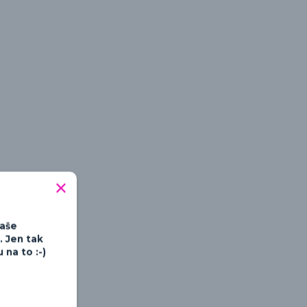
tipné a hravé
Vaše
. Jen tak
na to :-)