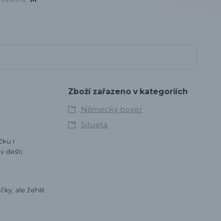
Zboží zařazeno v kategoriích
Německý boxer
Silueta
čku i
v dešti.
ky, ale žehlit