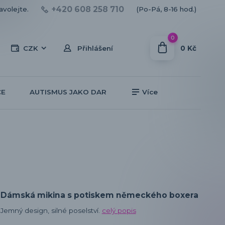
+420 608 258 710
avolejte.
(Po-Pá, 8-16 hod.)
0
0 Kč
CZK
Přihlášení
CE
AUTISMUS JAKO DAR
Více
Dámská mikina s potiskem německého boxera
Jemný design, silné poselství.
celý popis