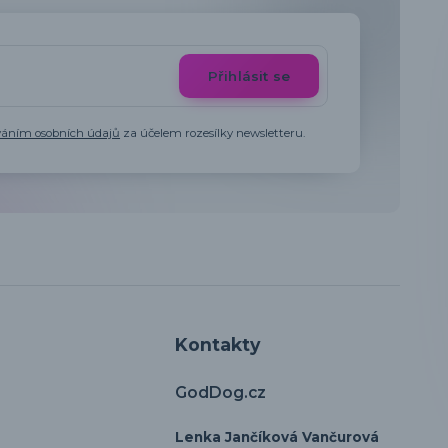
Přihlásit se
váním osobních údajů
za účelem rozesílky newsletteru.
Kontakty
GodDog.cz
Lenka Jančíková Vančurová