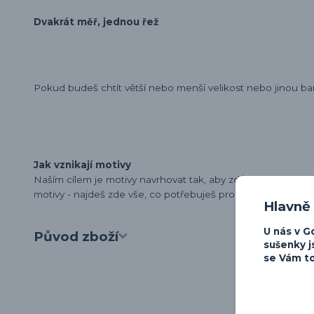
Dvakrát měř, jednou řež
Pokud budeš chtít větší nebo menší velikost nebo jinou ba
Jak vznikají motivy
Naším cílem je motivy navrhovat tak, aby zdůraznily osobn
motivy - najdeš zde vše, co potřebuješ pro vyjádření své lá
Hlavně
U nás v G
Původ zboží
sušenky j
se Vám to