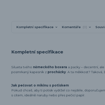
Kompletní specifikace
Komentáře
0
Souvi
Kompletní specifikace
Silueta tvého
německého boxera
a packy – decentní, al
posmrkaný kapesník z
procházky
. A ta měkkost? Taková, ž
Jak pečovat o mikinu s potiskem
Pokud chceš, aby ti potisk vydržel co nejdéle, doporučuj
s citem, ideálně naruby nebo přes pečicí papír.