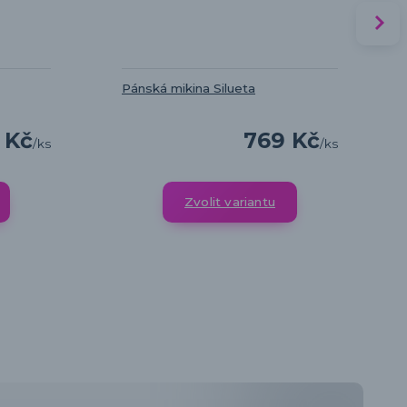
Pánská mikina Silueta
 Kč
769 Kč
/
ks
/
ks
Zvolit variantu