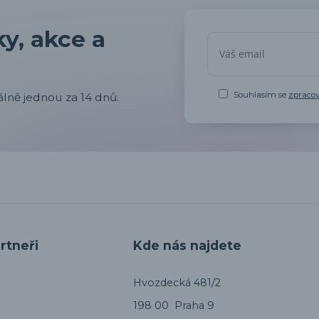
y, akce a
Souhlasím se
zpraco
lně jednou za 14 dnů.
rtneři
Kde nás najdete
Hvozdecká 481/2
198 00 Praha 9