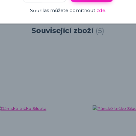
Souhlas můžete odmítnout
zde
.
Související zboží
5