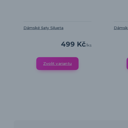
Dámské šaty Silueta
Dámské
499 Kč
/
ks
Zvolit variantu