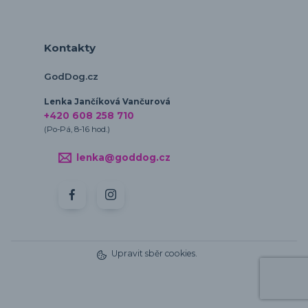
Kontakty
GodDog.cz
Lenka Jančíková Vančurová
+420 608 258 710
(Po-Pá, 8-16 hod.)
lenka@goddog.cz
Upravit sběr cookies.
Vytvořeno na
Eshop-rychle.cz