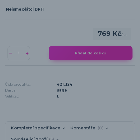
Nejsme plátci DPH
769 Kč
/
ks
Přidat do košíku
Číslo produktu:
421_124
Barva:
sage
Velikost:
L
Kompletní specifikace
Komentáře
0
Související zboží
5