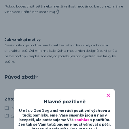
Pokud budeš chtít větší nebo menší velikost nebo jinou barvu, než máme
v nabídce, určitě nás kontaktuj 👌
Jak vznikají motivy
Naším cílem je motivy navrhovat tak, aby zdůraznily osobnost a
charakter psů. Od minimalistických a moderních designů po vtipné a
hravé motivy - najdeš zde vše, co potřebuješ pro vyjádření své lásky ke
psům.
Původ zboží
Zboží zařazeno v kategoriích
Hlavně pozitivně
Německý boxer
U nás v GodDogu máme rádi pozitivní výchovu a
tudíž pamlskujeme. Vaše sušenky jsou u nás v
Silueta
bezpečí, ale potřebujeme Váš
souhlas
s použitím.
Jen tak se Vám totiž budeme moct věnovat s péčí,