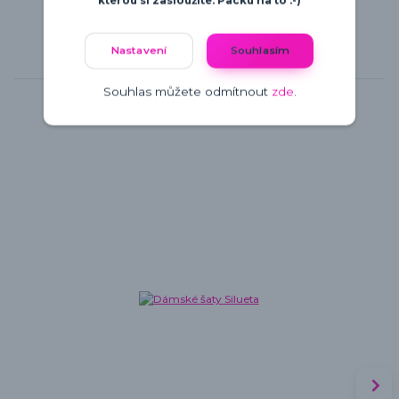
kterou si zasloužíte. Packu na to :-)
Nastavení
Souhlasím
Související zboží
5
Souhlas můžete odmítnout
zde
.