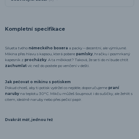
Kompletní specifikace
Silueta tvého
německého boxera
a packy – decentní, ale výmluvné.
Mikina přes hlavu s kapsou, která pobere
pamlsky
, hračku i posmrkaný
kapesník z
procházky
. A ta měkkost? Taková, že se ti do ní bude chtít
zachumlat
víc než do postele po venčení v dešti.
Jak pečovat o mikinu s potiskem
Pokud chceš, aby ti potisk vydržel co nejdéle, doporučujeme
praní
naruby
na teplotu 30°C. Mikču můžeš šoupnout i do sušičky, ale žehlit s
citem, ideálně naruby nebo přes pečicí papír.
Dvakrát měř, jednou řež