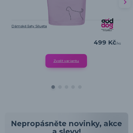
Dámské šaty Silueta
499 Kč
/
ks
Zvolit variantu
Nepropásněte novinky, akce
a slevy!