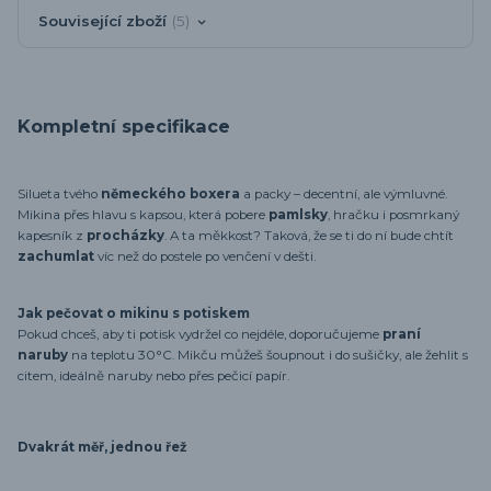
Související zboží
5
Kompletní specifikace
Silueta tvého
německého boxera
a packy – decentní, ale výmluvné.
Mikina přes hlavu s kapsou, která pobere
pamlsky
, hračku i posmrkaný
kapesník z
procházky
. A ta měkkost? Taková, že se ti do ní bude chtít
zachumlat
víc než do postele po venčení v dešti.
Jak pečovat o mikinu s potiskem
Pokud chceš, aby ti potisk vydržel co nejdéle, doporučujeme
praní
naruby
na teplotu 30°C. Mikču můžeš šoupnout i do sušičky, ale žehlit s
citem, ideálně naruby nebo přes pečicí papír.
Dvakrát měř, jednou řež