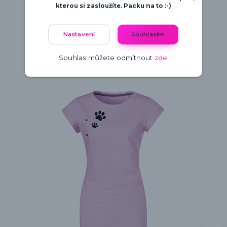
kterou si zasloužíte. Packu na to :-)
Nastavení
Souhlasím
Související zboží
5
Souhlas můžete odmítnout
zde
.