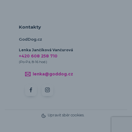
Kontakty
GodDog.cz
Lenka Jančíková Vančurová
+420 608 258 710
(Po-Pá, 8-16 hod.)
lenka@goddog.cz
Upravit sběr cookies.
Vytvořeno na
Eshop-rychle.cz