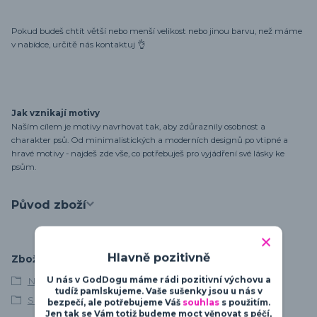
Pokud budeš chtít větší nebo menší velikost nebo jinou barvu, než máme
v nabídce, určitě nás kontaktuj 👌
Jak vznikají motivy
Naším cílem je motivy navrhovat tak, aby zdůraznily osobnost a
charakter psů. Od minimalistických a moderních designů po vtipné a
hravé motivy - najdeš zde vše, co potřebuješ pro vyjádření své lásky ke
psům.
Původ zboží
Hlavně pozitivně
Zboží zařazeno v kategoriích
U nás v GodDogu máme rádi pozitivní výchovu a
Německý boxer
tudíž pamlskujeme. Vaše sušenky jsou u nás v
Silueta
bezpečí, ale potřebujeme Váš
souhlas
s použitím.
Jen tak se Vám totiž budeme moct věnovat s péčí,