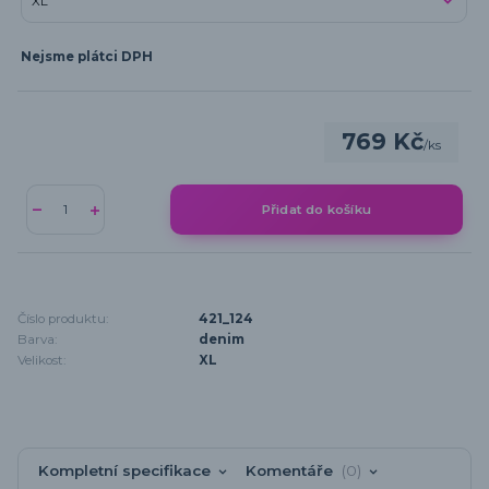
Nejsme plátci DPH
769 Kč
/
ks
Přidat do košíku
Číslo produktu:
421_124
Barva:
denim
Velikost:
XL
Kompletní specifikace
Komentáře
0