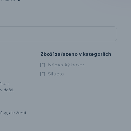
Zboží zařazeno v kategoriích
Německý boxer
Silueta
čku i
v dešti.
ky, ale žehlit