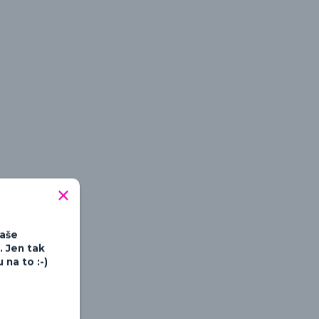
tipné a hravé
Vaše
. Jen tak
na to :-)