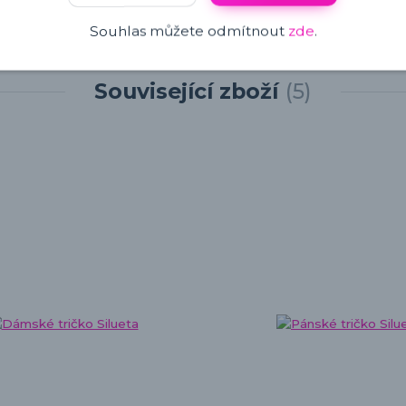
Souhlas můžete odmítnout
zde
.
Související zboží
5