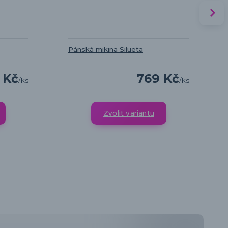
Pánská mikina Silueta
 Kč
769 Kč
/
ks
/
ks
Zvolit variantu