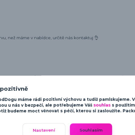
rvu, než máme v nabídce, určitě nás kontaktuj 👌
ost a charakter psů. Od minimalistických a moderních designů po v
sky ke psům.
 pozitivně
odDogu máme rádi pozitivní výchovu a tudíž pamlskujeme. 
sou u nás v bezpečí, ale potřebujeme Váš
souhlas
s použitím
tiž budeme moct věnovat s péčí, kterou si zasloužíte. Packu 
Nastavení
Souhlasím