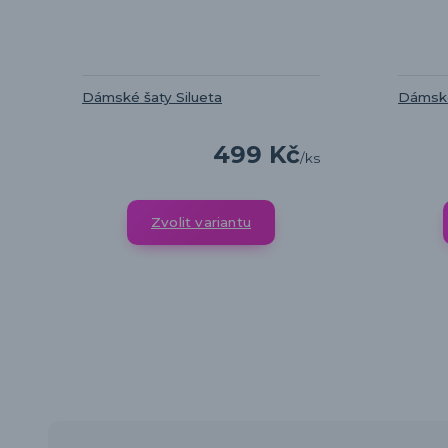
Dámské šaty Silueta
Dámské
499 Kč
/
ks
Zvolit variantu