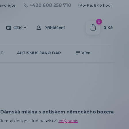
+420 608 258 710
avolejte.
(Po-Pá, 8-16 hod.)
0
0 Kč
CZK
Přihlášení
CE
AUTISMUS JAKO DAR
Více
Dámská mikina s potiskem německého boxera
Jemný design, silné poselství.
celý popis