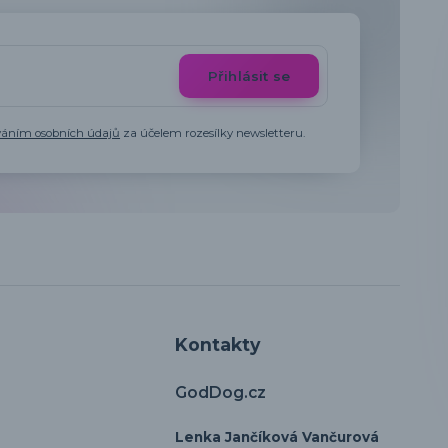
Přihlásit se
váním osobních údajů
za účelem rozesílky newsletteru.
Kontakty
GodDog.cz
Lenka Jančíková Vančurová