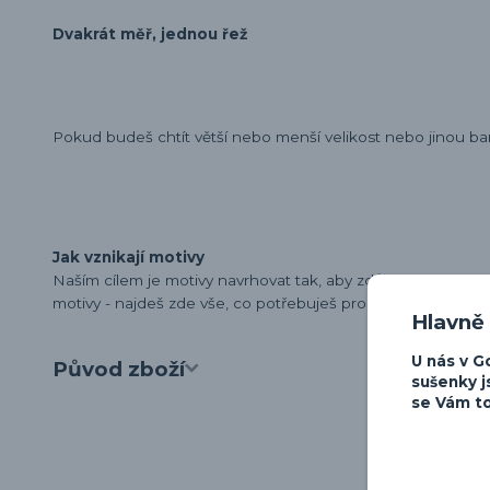
Dvakrát měř, jednou řež
Pokud budeš chtít větší nebo menší velikost nebo jinou ba
Jak vznikají motivy
Naším cílem je motivy navrhovat tak, aby zdůraznily osobn
motivy - najdeš zde vše, co potřebuješ pro vyjádření své lá
Hlavně
U nás v G
Původ zboží
sušenky j
se Vám to