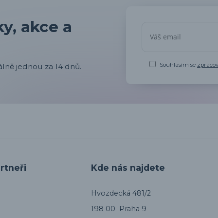
y, akce a
Souhlasím se
zpraco
lně jednou za 14 dnů.
rtneři
Kde nás najdete
Hvozdecká 481/2
198 00 Praha 9