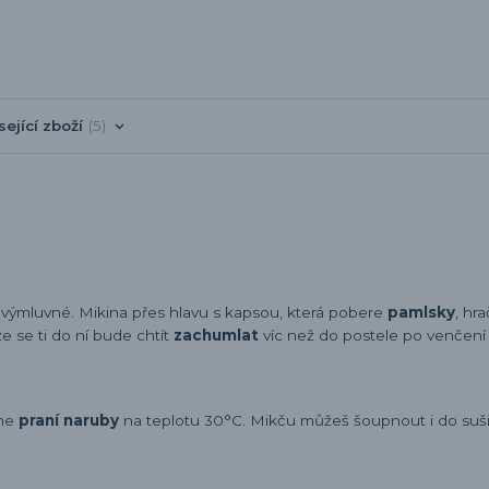
sející zboží
5
e výmluvné. Mikina přes hlavu s kapsou, která pobere
pamlsky
, hra
e se ti do ní bude chtít
zachumlat
víc než do postele po venčení 
eme
praní naruby
na teplotu 30°C. Mikču můžeš šoupnout i do sušič