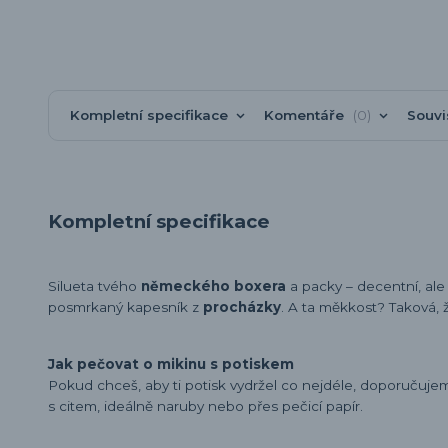
Kompletní specifikace
Komentáře
0
Souvi
Kompletní specifikace
Silueta tvého
německého boxera
a packy – decentní, al
posmrkaný kapesník z
procházky
. A ta měkkost? Taková, ž
Jak pečovat o mikinu s potiskem
Pokud chceš, aby ti potisk vydržel co nejdéle, doporučuj
s citem, ideálně naruby nebo přes pečicí papír.