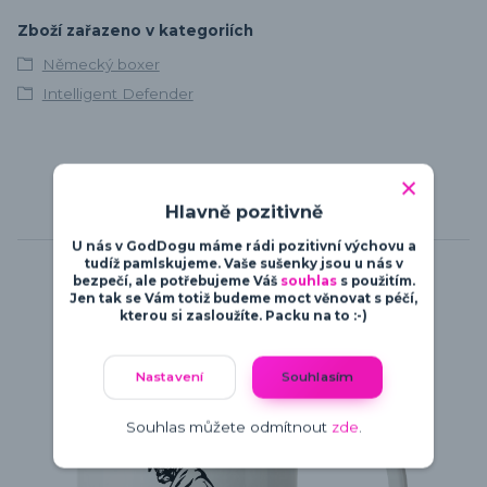
Zboží zařazeno v kategoriích
Německý boxer
Intelligent Defender
Hlavně pozitivně
Související zboží
6
U nás v GodDogu máme rádi pozitivní výchovu a
tudíž pamlskujeme. Vaše sušenky jsou u nás v
bezpečí, ale potřebujeme Váš
souhlas
s použitím.
Jen tak se Vám totiž budeme moct věnovat s péčí,
kterou si zasloužíte. Packu na to :-)
Nastavení
Souhlasím
Souhlas můžete odmítnout
zde
.