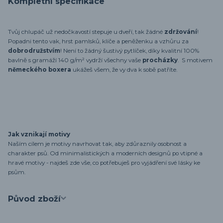
Kompletní specifikace
Tvůj chlupáč už nedočkavostí stepuje u dveří, tak žádné
zdržování
!
Popadni tento vak, hrst pamlsků, klíče a peněženku a vzhůru za
dobrodružstvím
! Není to žádný šustivý pytlíček, díky kvalitní 100%
bavlně s gramáží 140 g/m² vydrží všechny vaše
procházky
. S motivem
německého boxera
ukážeš všem, že vy dva k sobě patříte.
Jak vznikají motivy
Naším cílem je motivy navrhovat tak, aby zdůraznily osobnost a
charakter psů. Od minimalistických a moderních designů po vtipné a
hravé motivy - najdeš zde vše, co potřebuješ pro vyjádření své lásky ke
psům.
Původ zboží