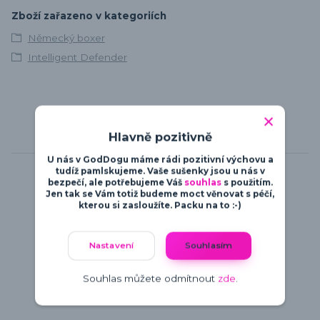
Zboží zařazeno v kategoriích
Německý boxer
Intelligent Defender
Hlavně pozitivně
Související zboží
6
U nás v GodDogu máme rádi pozitivní výchovu a
tudíž pamlskujeme. Vaše sušenky jsou u nás v
bezpečí, ale potřebujeme Váš
souhlas
s použitím.
Jen tak se Vám totiž budeme moct věnovat s péčí,
kterou si zasloužíte. Packu na to :-)
Nastavení
Souhlasím
Souhlas můžete odmítnout
zde
.