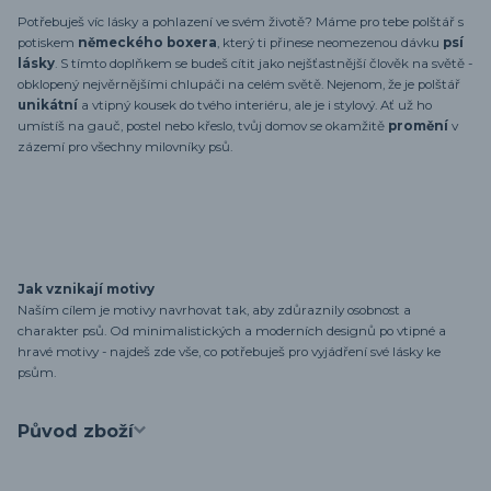
Potřebuješ víc lásky a pohlazení ve svém životě? Máme pro tebe polštář s
potiskem
německého boxera
, který ti přinese neomezenou dávku
psí
lásky
. S tímto doplňkem se budeš cítit jako nejšťastnější člověk na světě -
obklopený nejvěrnějšími chlupáči na celém světě. Nejenom, že je polštář
unikátní
a vtipný kousek do tvého interiéru, ale je i stylový. Ať už ho
umístíš na gauč, postel nebo křeslo, tvůj domov se okamžitě
promění
v
zázemí pro všechny milovníky psů.
Jak vznikají motivy
Naším cílem je motivy navrhovat tak, aby zdůraznily osobnost a
charakter psů. Od minimalistických a moderních designů po vtipné a
hravé motivy - najdeš zde vše, co potřebuješ pro vyjádření své lásky ke
psům.
Původ zboží