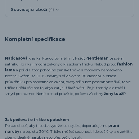
Související zboží
4
Kompletní specifikace
Nadčasová
klasika, kterou by měl mít každý
gentleman
ve svém
šatníku. To říkají módní zákony o klasickém tričku. Nebuď proto
fashion
lama
a pořiď si toto pohodlné pánské tričko s motivem německého
boxera! Složení ze 100% bavlny s přídavkem 5% elastanu v oblasti
průkrčníku pro pohodlné oblékání, rovný střih bez postranních švů, tohle
tričko udělá vše pro to, abys zaujal. Ukaž světu, že jsi trendy, ale máš i
smysl pro humor. Není to snad právě to, po čem všechny
ženy touž
í?
Jak pečovat o tričko s potiskem
Pokud chceš, aby ti potisk vydržel co nejdéle, doporučujeme
praní
naruby
na teplotu 30°C. Tričko můžeš šoupnout i do sušičky, ale žehlit s
citem, ideálně naruby nebo přes pečicí papír.