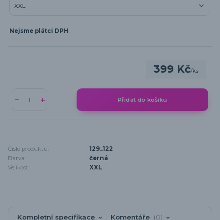
Nejsme plátci DPH
399 Kč
/
ks
Přidat do košíku
Číslo produktu:
129_122
Barva:
černá
Velikost:
XXL
Kompletní specifikace
Komentáře
0