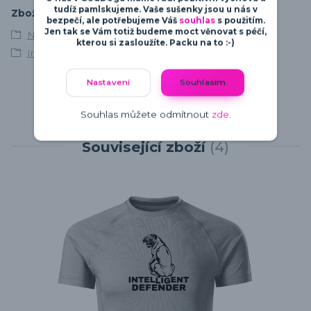
tudíž pamlskujeme. Vaše sušenky jsou u nás v
Zboží zařazeno v kategoriích
bezpečí, ale potřebujeme Váš
souhlas
s použitím.
Jen tak se Vám totiž budeme moct věnovat s péčí,
Německý boxer
kterou si zasloužíte. Packu na to :-)
Intelligent Defender
Nastavení
Souhlasím
Souhlas můžete odmítnout
zde
.
Související zboží
4