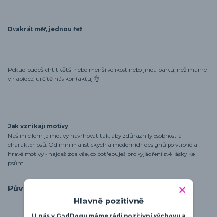
Dvakrát měř, jednou řež
Pokud budeš chtít větší nebo menší velikost nebo jinou barvu, než máme
v nabídce, určitě nás kontaktuj 👌
Jak vznikají motivy
Naším cílem je motivy navrhovat tak, aby zdůraznily osobnost a
charakter psů. Od minimalistických a moderních designů po vtipné a
hravé motivy - najdeš zde vše, co potřebuješ pro vyjádření své lásky ke
psům.
Původ zboží
Hlavně pozitivně
U nás v GodDogu máme rádi pozitivní výchovu a