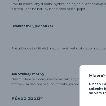
Pokud chceš, aby ti potisk vydržel co nejdéle, doporučuj
s citem, ideálně naruby nebo přes pečicí papír.
Dvakrát měř, jednou řež
Pokud budeš chtít větší nebo menší velikost nebo jinou ba
Jak vznikají motivy
Hlavně
Naším cílem je motivy navrhovat tak, aby zdůraznily osobn
U nás v G
motivy - najdeš zde vše, co potřebuješ pro vyjádření své lá
sušenky j
se Vám to
Původ zboží