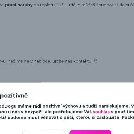
eme
praní naruby
na teplotu 30°C. Tričko můžeš šoupnout i do sušič
rvu, než máme v nabídce, určitě nás kontaktuj 👌
 pozitivně
ost a charakter psů. Od minimalistických a moderních designů po v
odDogu máme rádi pozitivní výchovu a tudíž pamlskujeme. 
sky ke psům.
sou u nás v bezpečí, ale potřebujeme Váš
souhlas
s použitím
tiž budeme moct věnovat s péčí, kterou si zasloužíte. Packu 