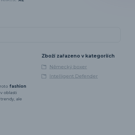
Zboží zařazeno v kategoriích
Německý boxer
Intelligent Defender
proto
fashion
 oblasti
 trendy, ale