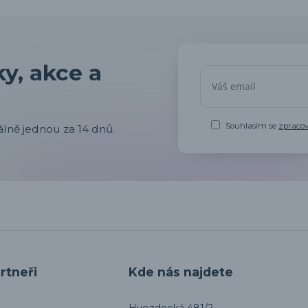
y, akce a
Souhlasím se
zpraco
lně jednou za 14 dnů.
rtneři
Kde nás najdete
Hvozdecká 481/2