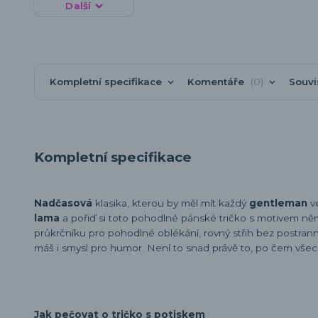
Další
Kompletní specifikace
Komentáře
0
Souvi
Kompletní specifikace
Nadčasová
klasika, kterou by měl mít každý
gentleman
v
lama
a pořiď si toto pohodlné pánské tričko s motivem ně
průkrčníku pro pohodlné oblékání, rovný střih bez postranních
máš i smysl pro humor. Není to snad právě to, po čem vše
Jak pečovat o tričko s potiskem