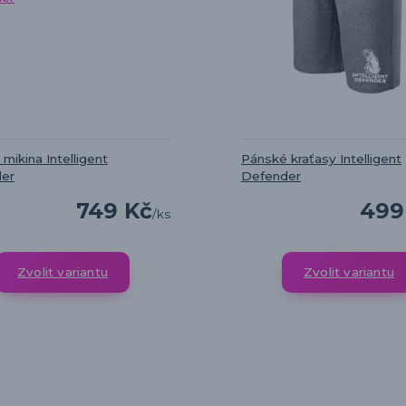
mikina Intelligent
Pánské kraťasy Intelligent
er
Defender
749 Kč
499
/
ks
Zvolit variantu
Zvolit variantu