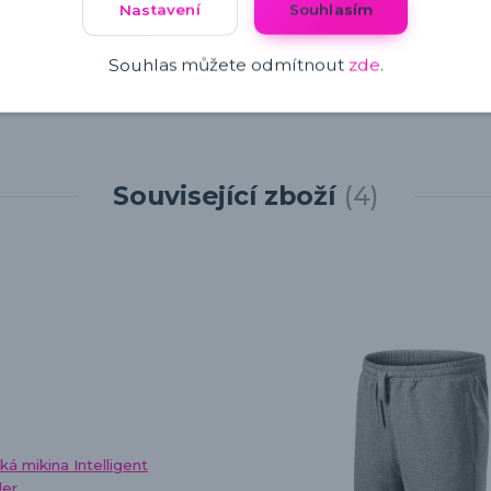
Nastavení
Souhlasím
Souhlas můžete odmítnout
zde
.
Související zboží
4