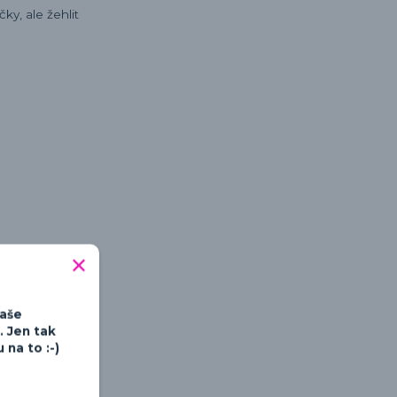
ky, ale žehlit
tipné a hravé
Vaše
. Jen tak
na to :-)