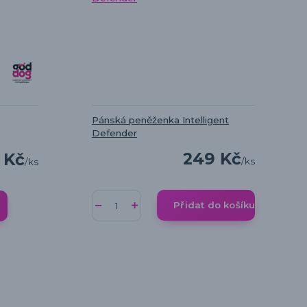
Pánská peněženka Intelligent
Defender
249 Kč
 Kč
/
ks
/
ks
Přidat do košíku