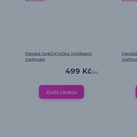
Pánské funkční tričko Intelligent
Pánská 
Defender
Defend
499 Kč
/
ks
Zvolit variantu