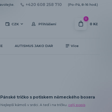
+420 608 258 710
avolejte.
(Po-Pá, 8-16 hod.)
0
0 Kč
CZK
Přihlášení
CE
AUTISMUS JAKO DAR
Více
Pánské tričko s potiskem německého boxera
Nejlepší kámoš v srdci. A teď i na tričku.
celý popis