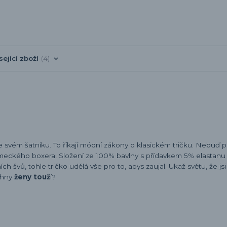
sející zboží
4
e svém šatníku. To říkají módní zákony o klasickém tričku. Nebuď 
meckého boxera! Složení ze 100% bavlny s přídavkem 5% elastanu v
 švů, tohle tričko udělá vše pro to, abys zaujal. Ukaž světu, že jsi
chny
ženy touž
í?