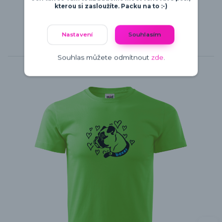
kterou si zasloužíte. Packu na to :-)
Nastavení
Souhlasím
Související zboží
4
Souhlas můžete odmítnout
zde
.