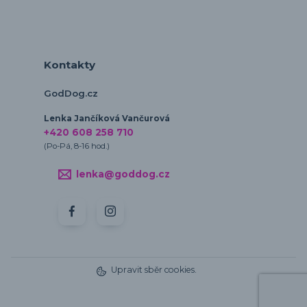
Kontakty
GodDog.cz
Lenka Jančíková Vančurová
+420 608 258 710
(Po-Pá, 8-16 hod.)
lenka@goddog.cz
Upravit sběr cookies.
Vytvořeno na
Eshop-rychle.cz