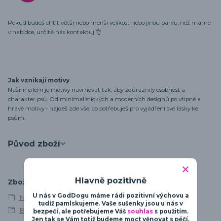
Pokud budeš chtít větší nebo menší velikost nebo jinou barvu, než máme
v nabídce, určitě nás kontaktuj 👌
Jak vznikají motivy
Naším cílem je motivy navrhovat tak, aby zdůraznily osobnost a
charakter psů. Od minimalistických a moderních designů po vtipné a
hravé motivy - najdeš zde vše, co potřebuješ pro vyjádření své lásky ke
psům.
Původ zboží
Hlavně pozitivně
Zboží zařazeno v kategoriích
U nás v GodDogu máme rádi pozitivní výchovu a
Německý boxer
tudíž pamlskujeme. Vaše sušenky jsou u nás v
Boxer
bezpečí, ale potřebujeme Váš
souhlas
s použitím.
Jen tak se Vám totiž budeme moct věnovat s péčí,