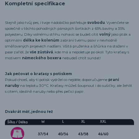
Kompletní specifikace
Stejně jako tvůj pes, i tvoje nádobíčko potřebuje
svobodu
. Vyvenčete se
společně v těchto pohodlných pánských šortkách z 65% bavlny a 35%
polyesteru. Díky volnému střihu nohavic se budeš cítit
volný
jako pták a
optimální
délka ke kolenům
zabrání tvému psovi v nevhodně
směřovaných projevech nadšení. Všitá pruženka a šňůrka na stažení v
pase zařídí, že
vše zůstává
, kde má a nepoletuje po okolí. Tyto kraťasy s
motivem
německého boxera
nebudeš chtít sundat!
Jak pečovat o kraťasy s potiskem
Pokud chceš, aby ti potisk vydržel co nejdéle, doporučujeme
praní
naruby
na teplotu 30°C. Kraťasy můžeš šoupnout i do sušičky, ale žehlit
s citem, ideálně naruby nebo přes pečicí papír.
Dvakrát měř, jednou řež