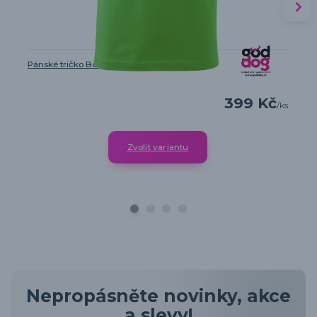
Pánské tričko Boxer
399 Kč
/
ks
Zvolit variantu
Nepropásněte novinky, akce
a slevy!