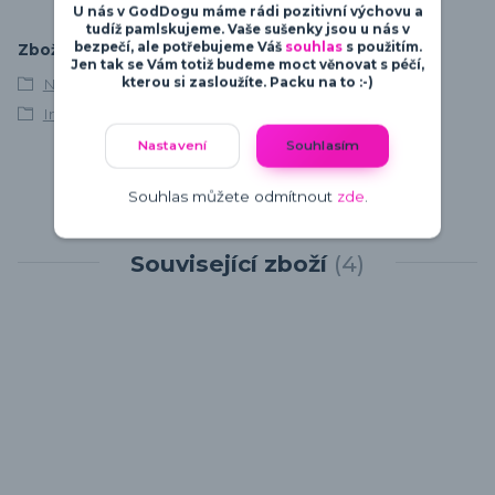
U nás v GodDogu máme rádi pozitivní výchovu a
tudíž pamlskujeme. Vaše sušenky jsou u nás v
bezpečí, ale potřebujeme Váš
souhlas
s použitím.
Zboží zařazeno v kategoriích
Jen tak se Vám totiž budeme moct věnovat s péčí,
kterou si zasloužíte. Packu na to :-)
Německý boxer
Intelligent Defender
Nastavení
Souhlasím
Souhlas můžete odmítnout
zde
.
Související zboží
4