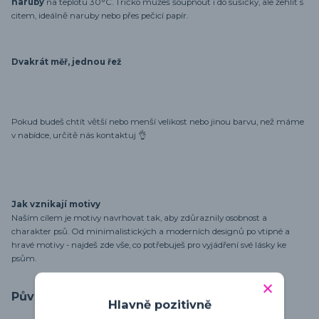
naruby
na teplotu 30°C. Tričko můžeš šoupnout i do sušičky, ale žehlit s
citem, ideálně naruby nebo přes pečicí papír.
Dvakrát měř, jednou řež
Pokud budeš chtít větší nebo menší velikost nebo jinou barvu, než máme
v nabídce, určitě nás kontaktuj 👌
Jak vznikají motivy
Naším cílem je motivy navrhovat tak, aby zdůraznily osobnost a
charakter psů. Od minimalistických a moderních designů po vtipné a
hravé motivy - najdeš zde vše, co potřebuješ pro vyjádření své lásky ke
psům.
Původ zboží
Hlavně pozitivně