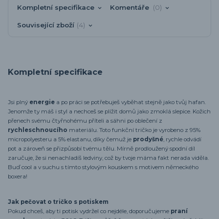
Kompletní specifikace
Komentáře
0
Související zboží
4
Kompletní specifikace
Jsi plný
energie
a po práci se potřebuješ vyběhat stejně jako tvůj hafan.
Jenomže ty máš i styl a nechceš se plížit domů jako zmoklá slepice. Kožich
přenech svému čtyřnohému příteli a sáhni po oblečení z
rychleschnoucího
materiálu. Toto funkční tričko je vyrobeno z 95%
micropolyesteru a 5% elastanu, díky čemuž je
prodyšné
, rychle odvádí
pot a zároveň se přizpůsobí tvému tělu. Mírně prodloužený spodní díl
zaručuje, že si nenachladíš ledviny, což by tvoje máma fakt nerada viděla.
Buď cool a v suchu s tímto stylovým kouskem s motivem německého
boxera!
Jak pečovat o tričko s potiskem
Pokud chceš, aby ti potisk vydržel co nejdéle, doporučujeme
praní