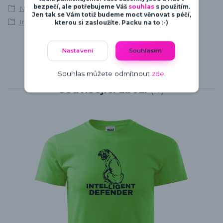
bezpečí, ale potřebujeme Váš
souhlas
s použitím.
Německý boxer
Jen tak se Vám totiž budeme moct věnovat s péčí,
Intelligent Defender
kterou si zasloužíte. Packu na to :-)
Nastavení
Souhlasím
Souhlas můžete odmítnout
zde
.
Související zboží
4