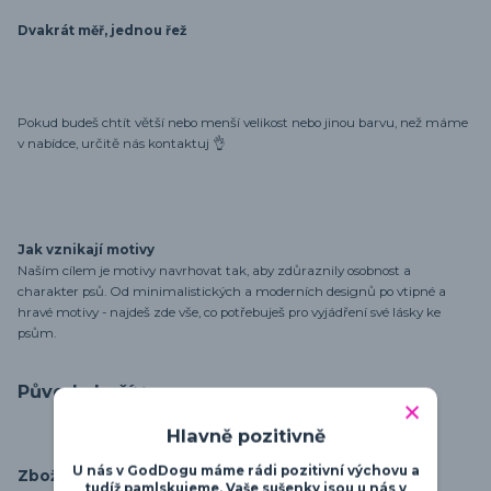
Dvakrát měř, jednou řež
Pokud budeš chtít větší nebo menší velikost nebo jinou barvu, než máme
v nabídce, určitě nás kontaktuj 👌
Jak vznikají motivy
Naším cílem je motivy navrhovat tak, aby zdůraznily osobnost a
charakter psů. Od minimalistických a moderních designů po vtipné a
hravé motivy - najdeš zde vše, co potřebuješ pro vyjádření své lásky ke
psům.
Původ zboží
Hlavně pozitivně
U nás v GodDogu máme rádi pozitivní výchovu a
Zboží zařazeno v kategoriích
tudíž pamlskujeme. Vaše sušenky jsou u nás v