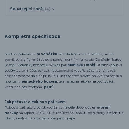
Související zboží
4
Kompletní specifikace
Jestli se vydáváš na
procházku
za chladných rán či večerů, určitě
oceníš tuto příjemně teplou a pohodlnou mikinu na zip. Do přední kapsy
ve stylu klokanky bez potíží skryješ pár
pamlsků
i
mobil
. A díky kapuci s
podšívkou se můžeš pokusit nepozorovaně vypařit, až se tvůj chlupáč
dostane zase do dalšího průšvihu. Nezapomeň ovšem na kvalitní potisk s
motivem
německého boxera
, ten nenechá nikoho na pochybách,
komu ten pes “proboha”
patří
!
Jak pečovat o mikinu s potiskem
Pokud chceš, aby ti potisk vydržel co nejdéle, doporučujeme
praní
naruby
na teplotu 30°C. Mikču můžeš šoupnout i do sušičky, ale žehlit s
citem, ideálně naruby nebo přes pečicí papír.