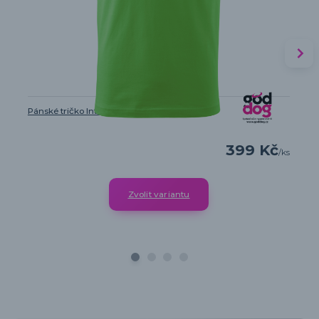
Pánské tričko Intelligent Defender
399 Kč
/
ks
Zvolit variantu