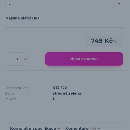
Nejsme plátci DPH
749 Kč
/
ks
Přidat do košíku
Číslo produktu:
413_122
Barva:
středně zelená
Velikost:
L
Kompletní specifikace
Komentáře
0