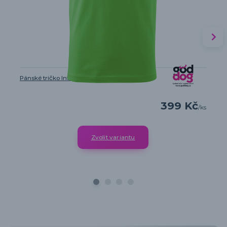
Pánské tričko Intelligent Defender
399 Kč
/
ks
Zvolit variantu