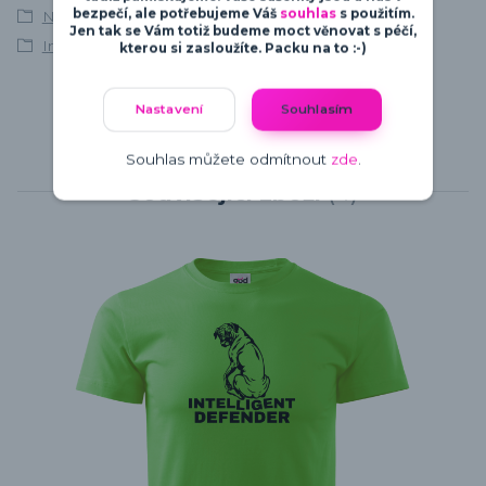
bezpečí, ale potřebujeme Váš
souhlas
s použitím.
Německý boxer
Jen tak se Vám totiž budeme moct věnovat s péčí,
Intelligent Defender
kterou si zasloužíte. Packu na to :-)
Nastavení
Souhlasím
Souhlas můžete odmítnout
zde
.
Související zboží
4