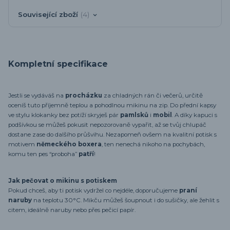
Související zboží
4
Kompletní specifikace
Jestli se vydáváš na
procházku
za chladných rán či večerů, určitě
oceníš tuto příjemně teplou a pohodlnou mikinu na zip. Do přední kapsy
ve stylu klokanky bez potíží skryješ pár
pamlsků
i
mobil
. A díky kapuci s
podšívkou se můžeš pokusit nepozorovaně vypařit, až se tvůj chlupáč
dostane zase do dalšího průšvihu. Nezapomeň ovšem na kvalitní potisk s
motivem
německého boxera
, ten nenechá nikoho na pochybách,
komu ten pes “proboha”
patří
!
Jak pečovat o mikinu s potiskem
Pokud chceš, aby ti potisk vydržel co nejdéle, doporučujeme
praní
naruby
na teplotu 30°C. Mikču můžeš šoupnout i do sušičky, ale žehlit s
citem, ideálně naruby nebo přes pečicí papír.