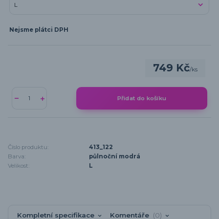
Nejsme plátci DPH
749 Kč
/
ks
Přidat do košíku
Číslo produktu:
413_122
Barva:
půlnoční modrá
Velikost:
L
Kompletní specifikace
Komentáře
0