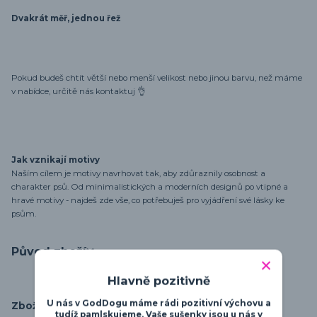
Dvakrát měř, jednou řež
Pokud budeš chtít větší nebo menší velikost nebo jinou barvu, než máme
v nabídce, určitě nás kontaktuj 👌
Jak vznikají motivy
Naším cílem je motivy navrhovat tak, aby zdůraznily osobnost a
charakter psů. Od minimalistických a moderních designů po vtipné a
hravé motivy - najdeš zde vše, co potřebuješ pro vyjádření své lásky ke
psům.
Původ zboží
Hlavně pozitivně
U nás v GodDogu máme rádi pozitivní výchovu a
Zboží zařazeno v kategoriích
tudíž pamlskujeme. Vaše sušenky jsou u nás v