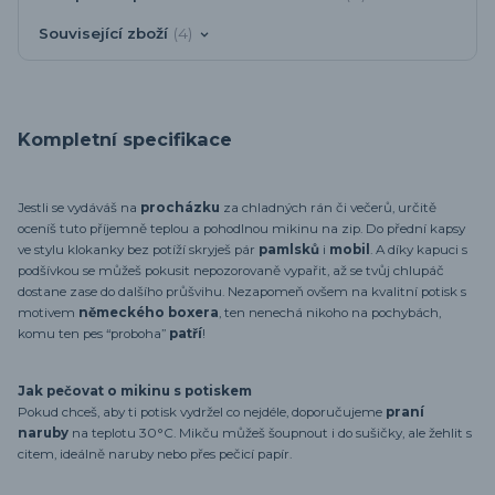
Související zboží
4
Kompletní specifikace
Jestli se vydáváš na
procházku
za chladných rán či večerů, určitě
oceníš tuto příjemně teplou a pohodlnou mikinu na zip. Do přední kapsy
ve stylu klokanky bez potíží skryješ pár
pamlsků
i
mobil
. A díky kapuci s
podšívkou se můžeš pokusit nepozorovaně vypařit, až se tvůj chlupáč
dostane zase do dalšího průšvihu. Nezapomeň ovšem na kvalitní potisk s
motivem
německého boxera
, ten nenechá nikoho na pochybách,
komu ten pes “proboha”
patří
!
Jak pečovat o mikinu s potiskem
Pokud chceš, aby ti potisk vydržel co nejdéle, doporučujeme
praní
naruby
na teplotu 30°C. Mikču můžeš šoupnout i do sušičky, ale žehlit s
citem, ideálně naruby nebo přes pečicí papír.