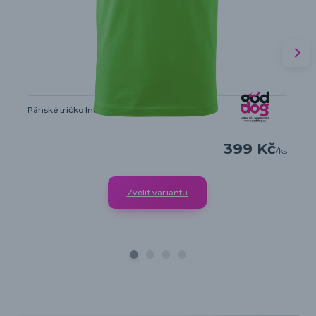
Pánské tričko Intelligent Defender
399 Kč
/
ks
Zvolit variantu