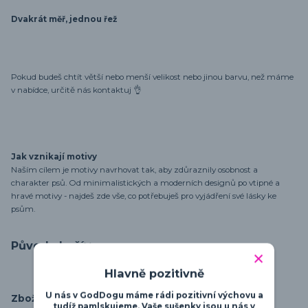
Dvakrát měř, jednou řež
Pokud budeš chtít větší nebo menší velikost nebo jinou barvu, než máme
v nabídce, určitě nás kontaktuj 👌
Jak vznikají motivy
Naším cílem je motivy navrhovat tak, aby zdůraznily osobnost a
charakter psů. Od minimalistických a moderních designů po vtipné a
hravé motivy - najdeš zde vše, co potřebuješ pro vyjádření své lásky ke
psům.
Původ zboží
Hlavně pozitivně
U nás v GodDogu máme rádi pozitivní výchovu a
Zboží zařazeno v kategoriích
tudíž pamlskujeme. Vaše sušenky jsou u nás v