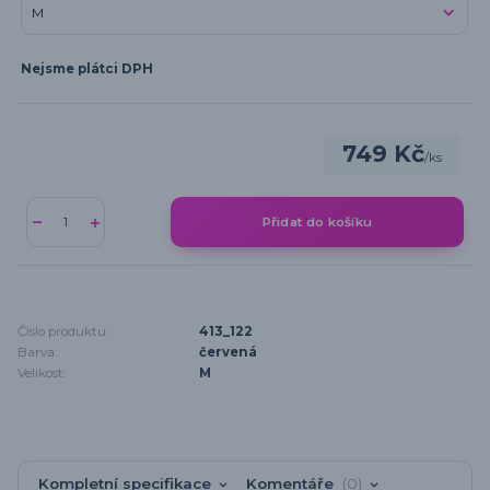
Nejsme plátci DPH
749 Kč
/
ks
Přidat do košíku
Číslo produktu:
413_122
Barva:
červená
Velikost:
M
Kompletní specifikace
Komentáře
0