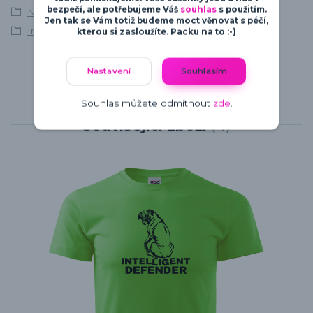
bezpečí, ale potřebujeme Váš
souhlas
s použitím.
Německý boxer
Jen tak se Vám totiž budeme moct věnovat s péčí,
Intelligent Defender
kterou si zasloužíte. Packu na to :-)
Nastavení
Souhlasím
Souhlas můžete odmítnout
zde
.
Související zboží
4