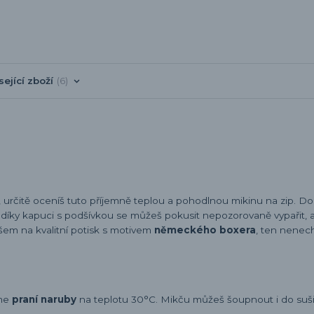
sející zboží
6
, určitě oceníš tuto příjemně teplou a pohodlnou mikinu na zip. D
A díky kapuci s podšívkou se můžeš pokusit nepozorovaně vypařit, a
em na kvalitní potisk s motivem
německého boxera
, ten nenec
eme
praní naruby
na teplotu 30°C. Mikču můžeš šoupnout i do sušič