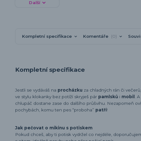
Další
Kompletní specifikace
Komentáře
0
Souvi
Kompletní specifikace
Jestli se vydáváš na
procházku
za chladných rán či večerů
ve stylu klokanky bez potíží skryješ pár
pamlsků
i
mobil
. 
chlupáč dostane zase do dalšího průšvihu. Nezapomeň ovš
pochybách, komu ten pes “proboha”
patří
!
Jak pečovat o mikinu s potiskem
Pokud chceš, aby ti potisk vydržel co nejdéle, doporučuj