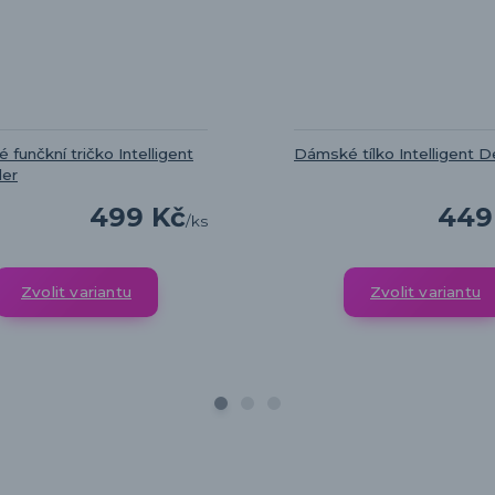
funčkní tričko Intelligent
Dámské tílko Intelligent 
er
499 Kč
449
/
ks
Zvolit variantu
Zvolit variantu