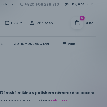
+420 608 258 710
avolejte.
(Po-Pá, 8-16 hod.)
0
0 Kč
CZK
Přihlášení
CE
AUTISMUS JAKO DAR
Více
Dámská mikina s potiskem německého boxera
Pohoda a styl – jak to máš ráda
celý popis