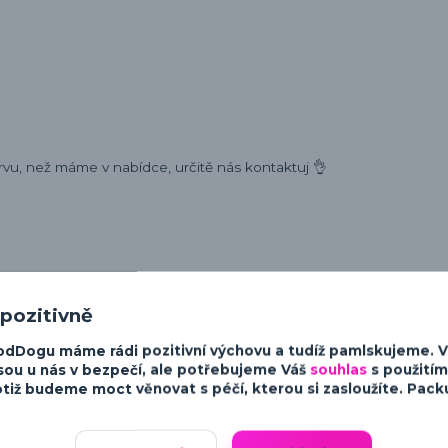
rvu, než máme v nabídce, určitě nás kontaktuj 👌
ost a charakter psů. Od minimalistických a moderních designů po v
 pozitivně
sky ke psům.
odDogu máme rádi pozitivní výchovu a tudíž pamlskujeme. 
sou u nás v bezpečí, ale potřebujeme Váš
souhlas
s použitím
tiž budeme moct věnovat s péčí, kterou si zasloužíte. Packu 