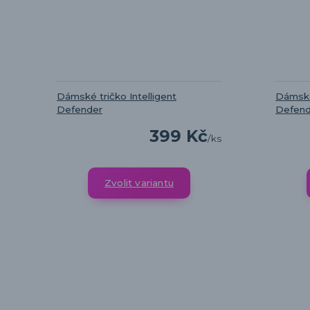
Dámské tričko Intelligent
Dámské 
Defender
Defend
399 Kč
/
ks
Zvolit variantu