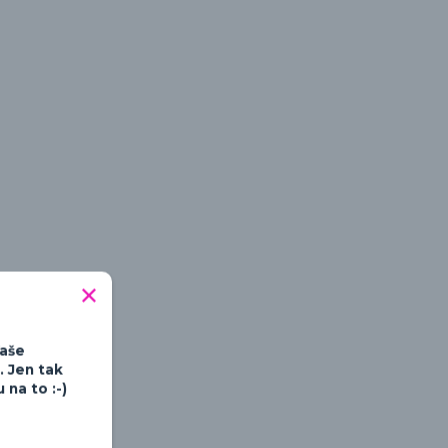
tipné a hravé
Vaše
. Jen tak
na to :-)