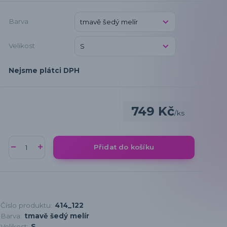
Barva
Velikost
Nejsme plátci DPH
749 Kč
/
ks
Přidat do košíku
Číslo produktu:
414_122
Barva:
tmavě šedý melír
Velikost:
S