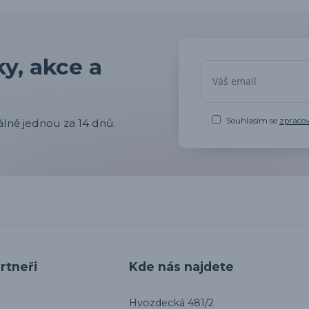
y, akce a
Souhlasím se
zpraco
lně jednou za 14 dnů.
rtneři
Kde nás najdete
Hvozdecká 481/2