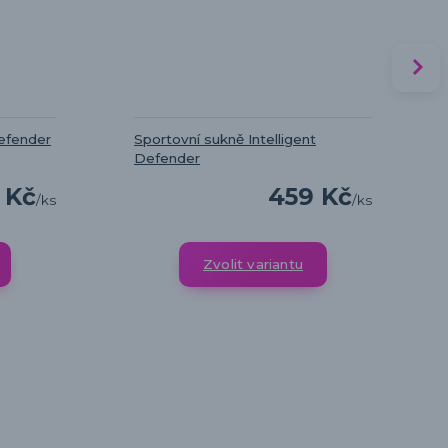
Defender
Sportovní sukně Intelligent
Defender
 Kč
459 Kč
/
ks
/
ks
Zvolit variantu