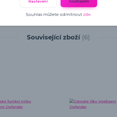
Nastavení
Souhlasím
Souhlas můžete odmítnout
zde
.
Související zboží
6