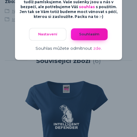
Zboží zařazeno v kategoriích
tudíž pamlskujeme. Vaše sušenky jsou u nás v
bezpečí, ale potřebujeme Váš
souhlas
s použitím.
Německý boxer
Jen tak se Vám totiž budeme moct věnovat s péčí,
kterou si zasloužíte. Packu na to :-)
Intelligent Defender
Nastavení
Souhlasím
Souhlas můžete odmítnout
zde
.
Související zboží
6