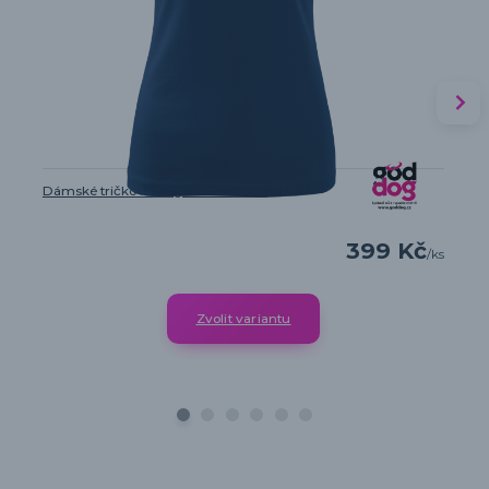
Dámské tričko Intelligent Defender
399 Kč
/
ks
Zvolit variantu