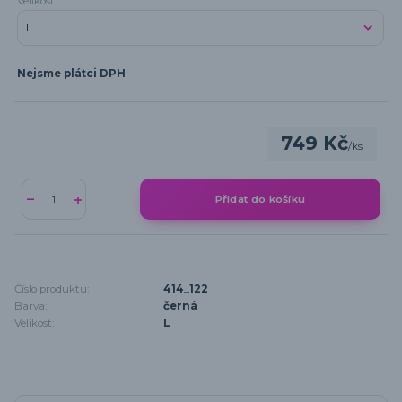
Velikost
Nejsme plátci DPH
749 Kč
/
ks
Přidat do košíku
Číslo produktu:
414_122
Barva:
černá
Velikost:
L