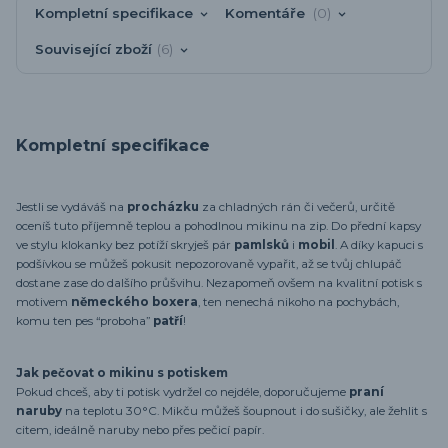
Kompletní specifikace
Komentáře
0
Související zboží
6
Kompletní specifikace
Jestli se vydáváš na
procházku
za chladných rán či večerů, určitě
oceníš tuto příjemně teplou a pohodlnou mikinu na zip. Do přední kapsy
ve stylu klokanky bez potíží skryješ pár
pamlsků
i
mobil
. A díky kapuci s
podšívkou se můžeš pokusit nepozorovaně vypařit, až se tvůj chlupáč
dostane zase do dalšího průšvihu. Nezapomeň ovšem na kvalitní potisk s
motivem
německého boxera
, ten nenechá nikoho na pochybách,
komu ten pes “proboha”
patří
!
Jak pečovat o mikinu s potiskem
Pokud chceš, aby ti potisk vydržel co nejdéle, doporučujeme
praní
naruby
na teplotu 30°C. Mikču můžeš šoupnout i do sušičky, ale žehlit s
citem, ideálně naruby nebo přes pečicí papír.