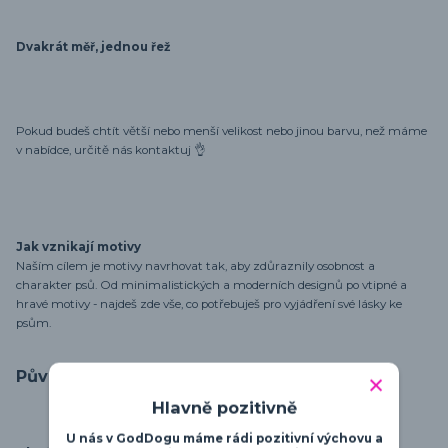
Dvakrát měř, jednou řež
Pokud budeš chtít větší nebo menší velikost nebo jinou barvu, než máme
v nabídce, určitě nás kontaktuj 👌
Jak vznikají motivy
Naším cílem je motivy navrhovat tak, aby zdůraznily osobnost a
charakter psů. Od minimalistických a moderních designů po vtipné a
hravé motivy - najdeš zde vše, co potřebuješ pro vyjádření své lásky ke
psům.
Původ zboží
Hlavně pozitivně
U nás v GodDogu máme rádi pozitivní výchovu a