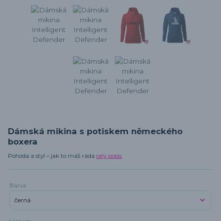
Dámská mikina s potiskem německého
boxera
Pohoda a styl – jak to máš ráda
celý popis
Barva