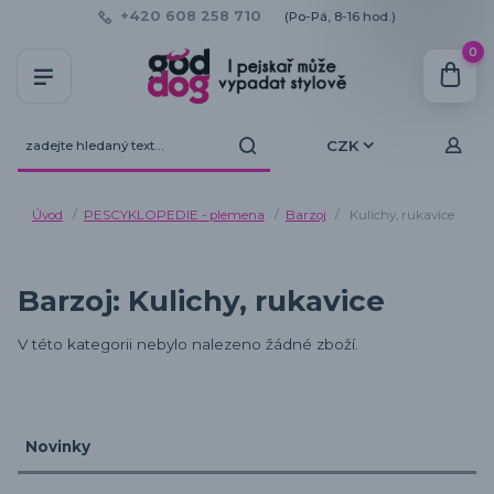
+420 608 258 710
(Po-Pá, 8-16 hod.)
0
CZK
Úvod
PESCYKLOPEDIE - plemena
Barzoj
Kulichy, rukavice
Barzoj: Kulichy, rukavice
V této kategorii nebylo nalezeno žádné zboží.
Novinky