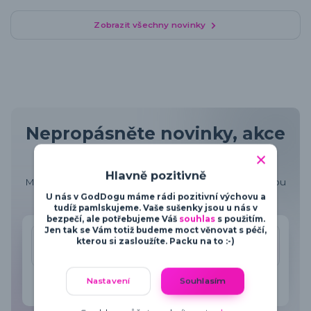
Zobrazit všechny novinky
Nepropásněte novinky, akce
a slevy!
Hlavně pozitivně
Můžete se kdykoli odhlásit. Zasíláme maximálně jednou
za 14 dnů.
U nás v GodDogu máme rádi pozitivní výchovu a
tudíž pamlskujeme. Vaše sušenky jsou u nás v
bezpečí, ale potřebujeme Váš
souhlas
s použitím.
Jen tak se Vám totiž budeme moct věnovat s péčí,
kterou si zasloužíte. Packu na to :-)
Přihlásit se
Nastavení
Souhlasím
Souhlasím se
zpracováním osobních údajů
za účelem
rozesílky newsletteru.