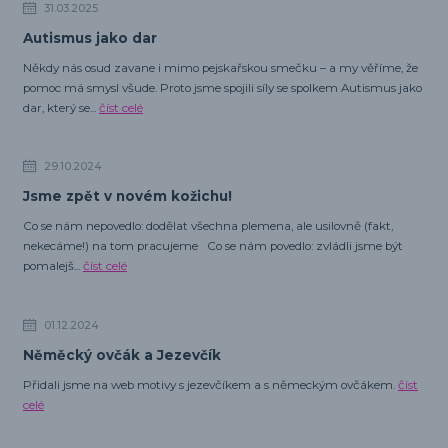
31.03.2025
Autismus jako dar
Někdy nás osud zavane i mimo pejskařskou smečku – a my věříme, že
pomoc má smysl všude. Proto jsme spojili síly se spolkem Autismus jako
dar, který se...
číst celé
29.10.2024
Jsme zpět v novém kožichu!
Co se nám nepovedlo: dodělat všechna plemena, ale usilovně (fakt,
nekecáme!) na tom pracujeme Co se nám povedlo: zvládli jsme být
pomalejš...
číst celé
01.12.2024
Něměcký ovčák a Jezevčík
Přidali jsme na web motivy s jezevčíkem a s německým ovčákem.
číst
celé