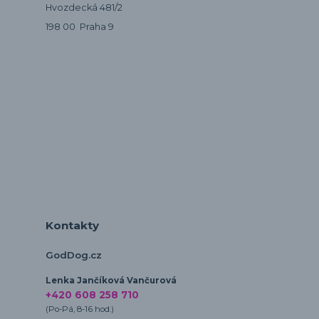
Hvozdecká 481/2
198 00 Praha 9
Kontakty
GodDog.cz
Lenka Jančíková Vančurová
+420 608 258 710
(Po-Pá, 8-16 hod.)