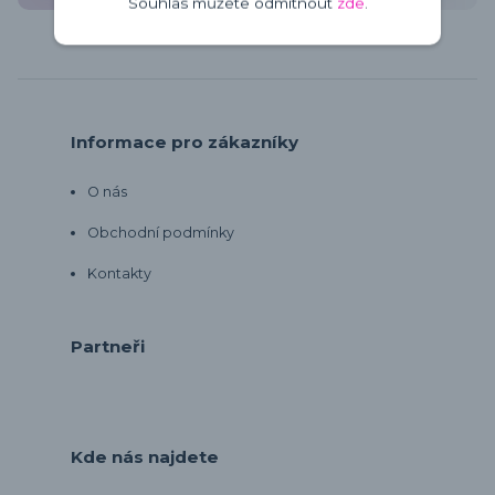
Souhlas můžete odmítnout
zde
.
Informace pro zákazníky
O nás
Obchodní podmínky
Kontakty
Partneři
Kde nás najdete