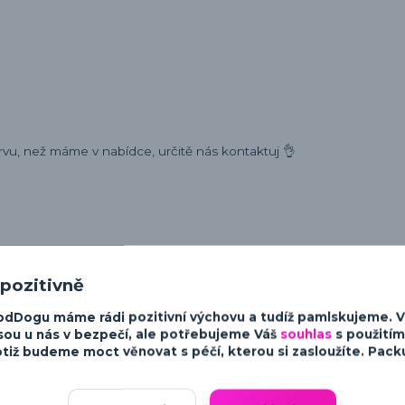
rvu, než máme v nabídce, určitě nás kontaktuj 👌
ost a charakter psů. Od minimalistických a moderních designů po v
 pozitivně
sky ke psům.
odDogu máme rádi pozitivní výchovu a tudíž pamlskujeme. 
sou u nás v bezpečí, ale potřebujeme Váš
souhlas
s použitím
tiž budeme moct věnovat s péčí, kterou si zasloužíte. Packu 