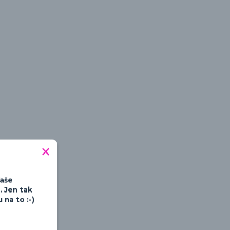
tipné a hravé
Vaše
. Jen tak
na to :-)