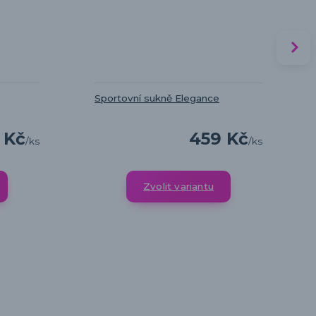
Sportovní sukně Elegance
 Kč
459 Kč
/
ks
/
ks
Zvolit variantu