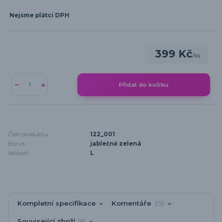
Nejsme plátci DPH
399 Kč
/
ks
Přidat do košíku
Číslo produktu:
122_001
Barva:
jablečně zelená
Velikost:
L
Kompletní specifikace
Komentáře
0
Související zboží
6