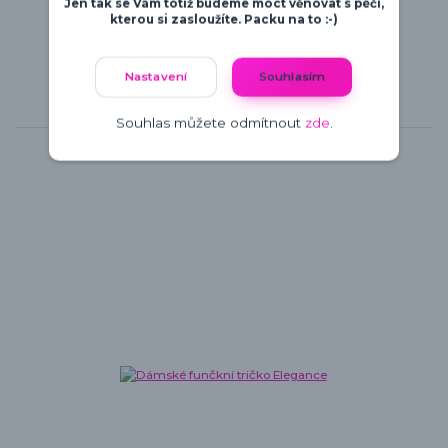
Jen tak se Vám totiž budeme moct věnovat s péčí,
kterou si zasloužíte. Packu na to :-)
Nastavení
Souhlasím
Souhlas můžete odmítnout
zde
.
Související zboží
6