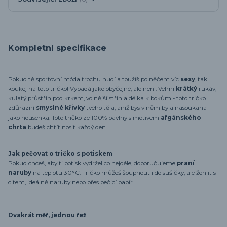
Kompletní specifikace
Pokud tě sportovní móda trochu nudí a toužíš po něčem víc
sexy
, tak
koukej na toto tričko! Vypadá jako obyčejné, ale není. Velmi
krátký
rukáv,
kulatý průstřih pod krkem, volnější střih a délka k bokům - toto tričko
zdůrazní
smyslné křivky
tvého těla, aniž bys v něm byla nasoukaná
jako housenka. Toto tričko ze 100% bavlny s motivem
afgánského
chrta
budeš chtít nosit každý den.
Jak pečovat o tričko s potiskem
Pokud chceš, aby ti potisk vydržel co nejdéle, doporučujeme
praní
naruby
na teplotu 30°C. Tričko můžeš šoupnout i do sušičky, ale žehlit s
citem, ideálně naruby nebo přes pečicí papír.
Dvakrát měř, jednou řež