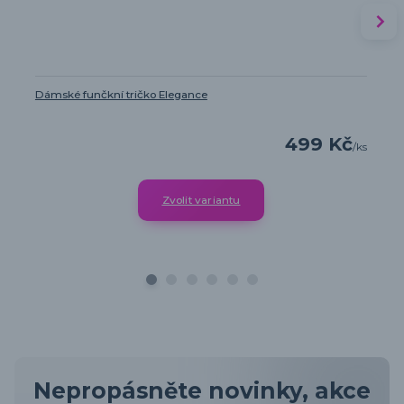
Dámské funčkní tričko Elegance
499 Kč
/
ks
Zvolit variantu
Nepropásněte novinky, akce