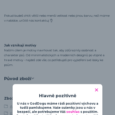
Pokud budeš chtít větší nebo menší velikost nebo jinou barvu, než máme
v nabídce, určitě nás kontaktuj 👌
Jak vznikají motivy
Naším cílem je motivy navrhovat tak, aby zdůraznily osobnost a
charakter psů. Od minimalistických a moderních designů po vtipné a
hravé motivy - najdeš zde vše, co potřebuješ pro vyjádření své lásky ke
psům.
Původ zboží
Hlavně pozitivně
Zboží zařazeno v kategoriích
U nás v GodDogu máme rádi pozitivní výchovu a
Afgánský chrt
tudíž pamlskujeme. Vaše sušenky jsou u nás v
bezpečí, ale potřebujeme Váš
souhlas
s použitím.
Elegance & Beauty