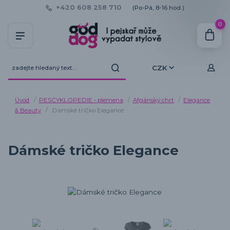
+420 608 258 710
(Po-Pá, 8-16 hod.)
0
CZK
Úvod
PESCYKLOPEDIE - plemena
Afgánský chrt
Elegance
& Beauty
Dámské tričko Elegance
Dámské tričko Elegance