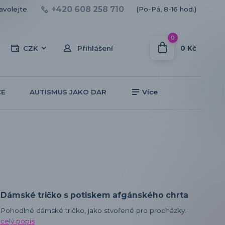
+420 608 258 710
avolejte.
(Po-Pá, 8-16 hod.)
0
0 Kč
CZK
Přihlášení
CE
AUTISMUS JAKO DAR
Více
Dámské tričko s potiskem afgánského chrta
Pohodlné dámské tričko, jako stvořené pro procházky.
celý popis