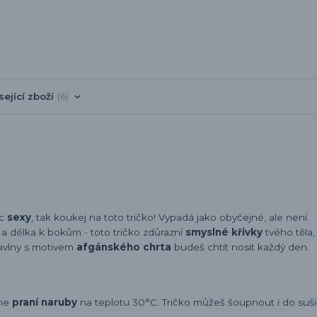
sející zboží
6
íc
sexy
, tak koukej na toto tričko! Vypadá jako obyčejné, ale není.
h a délka k bokům - toto tričko zdůrazní
smyslné křivky
tvého těla,
avlny s motivem
afgánského chrta
budeš chtít nosit každý den.
eme
praní naruby
na teplotu 30°C. Tričko můžeš šoupnout i do sušič