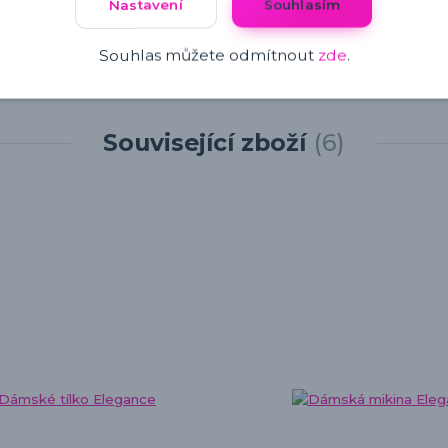
Nastavení
Souhlasím
Souhlas můžete odmítnout
zde
.
Související zboží
6