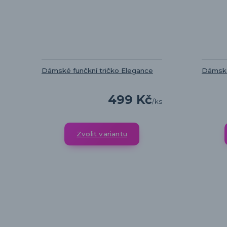
Dámské funčkní tričko Elegance
Dámské
499 Kč
/
ks
Zvolit variantu