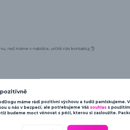
rvu, než máme v nabídce, určitě nás kontaktuj 👌
ost a charakter psů. Od minimalistických a moderních designů po v
 pozitivně
sky ke psům.
odDogu máme rádi pozitivní výchovu a tudíž pamlskujeme. 
sou u nás v bezpečí, ale potřebujeme Váš
souhlas
s použitím
tiž budeme moct věnovat s péčí, kterou si zasloužíte. Packu 