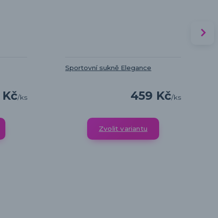
Sportovní sukně Elegance
 Kč
459 Kč
/
ks
/
ks
Zvolit variantu