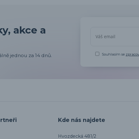
y, akce a
Souhlasím se
zpraco
lně jednou za 14 dnů.
rtneři
Kde nás najdete
Hvozdecká 481/2