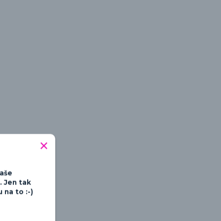
tipné a hravé
Vaše
. Jen tak
na to :-)