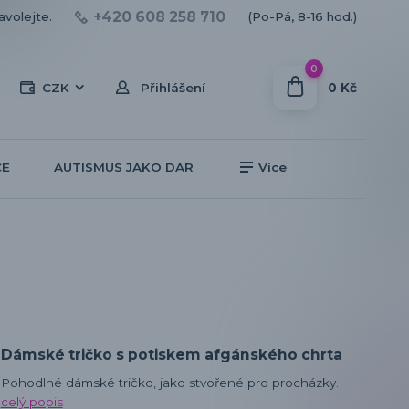
+420 608 258 710
avolejte.
(Po-Pá, 8-16 hod.)
0
0 Kč
CZK
Přihlášení
CE
AUTISMUS JAKO DAR
Více
Dámské tričko s potiskem afgánského chrta
Pohodlné dámské tričko, jako stvořené pro procházky.
celý popis