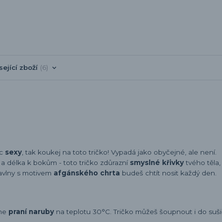
sející zboží
6
íc
sexy
, tak koukej na toto tričko! Vypadá jako obyčejné, ale není.
h a délka k bokům - toto tričko zdůrazní
smyslné křivky
tvého těla,
avlny s motivem
afgánského chrta
budeš chtít nosit každý den.
eme
praní naruby
na teplotu 30°C. Tričko můžeš šoupnout i do sušič