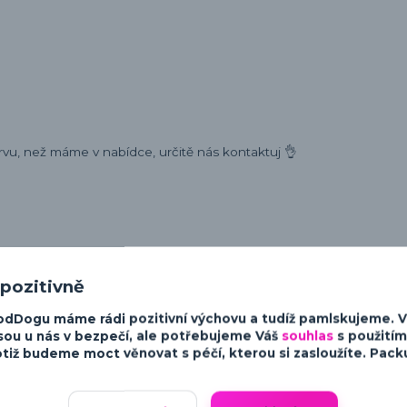
rvu, než máme v nabídce, určitě nás kontaktuj 👌
ost a charakter psů. Od minimalistických a moderních designů po v
 pozitivně
sky ke psům.
odDogu máme rádi pozitivní výchovu a tudíž pamlskujeme. 
sou u nás v bezpečí, ale potřebujeme Váš
souhlas
s použitím
tiž budeme moct věnovat s péčí, kterou si zasloužíte. Packu 