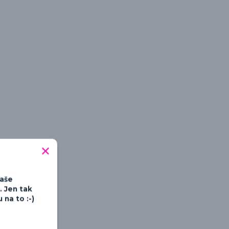
tipné a hravé
Vaše
. Jen tak
na to :-)