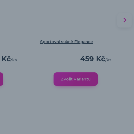
Sportovní sukně Elegance
 Kč
459 Kč
/
ks
/
ks
Zvolit variantu