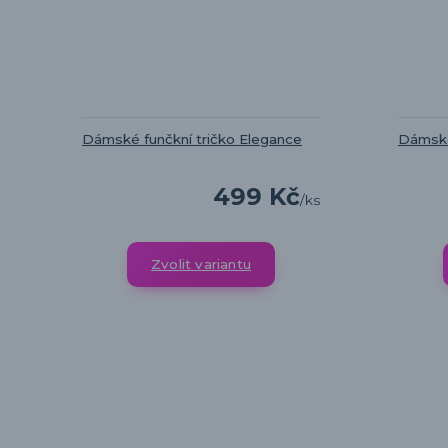
Dámské funčkní tričko Elegance
Dámské
499 Kč
/
ks
Zvolit variantu