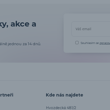
y, akce a
Souhlasím se
zpraco
lně jednou za 14 dnů.
rtneři
Kde nás najdete
Hvozdecká 481/2