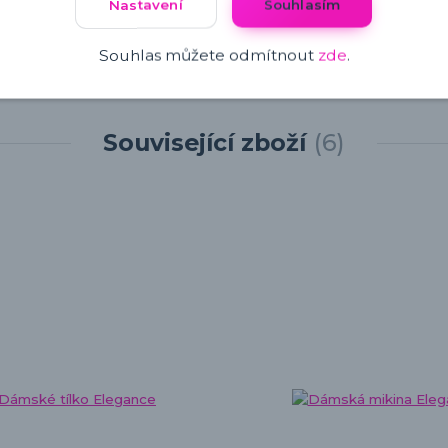
Nastavení
Souhlasím
Souhlas můžete odmítnout
zde
.
Související zboží
6