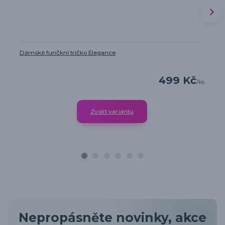
Dámské funčkní tričko Elegance
499 Kč
/
ks
Zvolit variantu
Nepropásněte novinky, akce