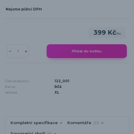
Nejsme plátci DPH
399 Kč
/
ks
Přidat do košíku
Číslo produktu:
122_001
Barva:
bílá
Velikost:
XL
Kompletní specifikace
Komentáře
0
Související zboží
6