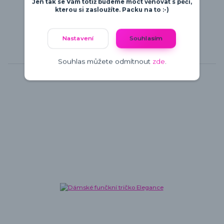
Jen tak se Vám totiž budeme moct věnovat s péčí,
kterou si zasloužíte. Packu na to :-)
Nastavení
Souhlasím
Souhlas můžete odmítnout
zde
.
Související zboží
6