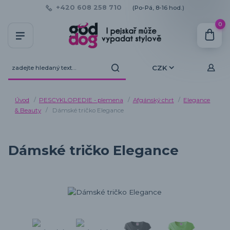
+420 608 258 710
(Po-Pá, 8-16 hod.)
0
CZK
Úvod
PESCYKLOPEDIE - plemena
Afgánský chrt
Elegance
& Beauty
Dámské tričko Elegance
Dámské tričko Elegance