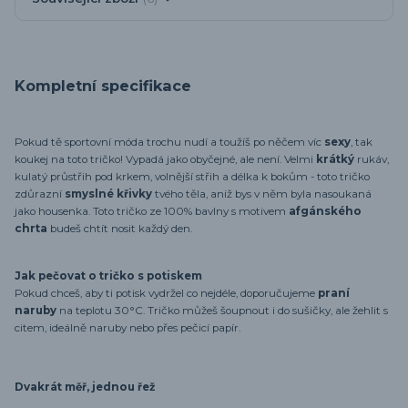
Kompletní specifikace
Pokud tě sportovní móda trochu nudí a toužíš po něčem víc
sexy
, tak
koukej na toto tričko! Vypadá jako obyčejné, ale není. Velmi
krátký
rukáv,
kulatý průstřih pod krkem, volnější střih a délka k bokům - toto tričko
zdůrazní
smyslné křivky
tvého těla, aniž bys v něm byla nasoukaná
jako housenka. Toto tričko ze 100% bavlny s motivem
afgánského
chrta
budeš chtít nosit každý den.
Jak pečovat o tričko s potiskem
Pokud chceš, aby ti potisk vydržel co nejdéle, doporučujeme
praní
naruby
na teplotu 30°C. Tričko můžeš šoupnout i do sušičky, ale žehlit s
citem, ideálně naruby nebo přes pečicí papír.
Dvakrát měř, jednou řež