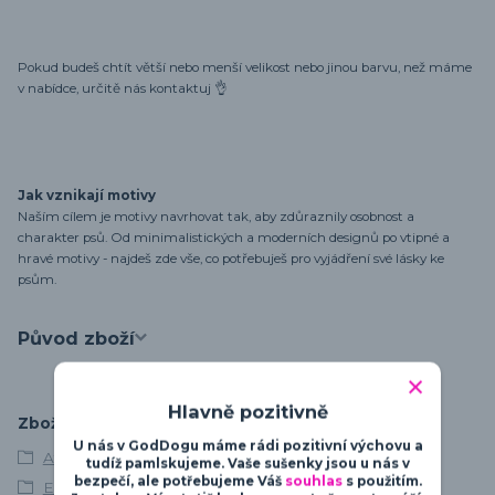
Pokud budeš chtít větší nebo menší velikost nebo jinou barvu, než máme
v nabídce, určitě nás kontaktuj 👌
Jak vznikají motivy
Naším cílem je motivy navrhovat tak, aby zdůraznily osobnost a
charakter psů. Od minimalistických a moderních designů po vtipné a
hravé motivy - najdeš zde vše, co potřebuješ pro vyjádření své lásky ke
psům.
Původ zboží
Hlavně pozitivně
Zboží zařazeno v kategoriích
U nás v GodDogu máme rádi pozitivní výchovu a
Afgánský chrt
tudíž pamlskujeme. Vaše sušenky jsou u nás v
bezpečí, ale potřebujeme Váš
souhlas
s použitím.
Elegance & Beauty